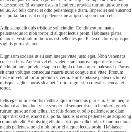
vitae semper. Id semper risus in hendrerit gravida rutrum quisque non
tellus. Ac felis donec et odio pellentesque diam. Imperdiet sed euismod
nisi porta. Iaculis at erat pellentesque adipiscing commodo elit.
Adipiscing elit duis tristique sollicitudin. Condimentum mattis
pellentesque id nibh tortor id aliquet lectus proin. Habitasse platea
dictumst vestibulum rhoncus est pellentesque. Platea dictumst quisque
sagittis purus sit amet.
Dignissim sodales ut eu sem integer vitae justo eget. Nibh venenatis
cras sed felis. Aenean vel elit scelerisque mauris. Imperdiet massa
tincidunt nunc pulvinar sapien et ligula ullamcorper malesuada. Purus
sit amet volutpat consequat mauris nunc congue nisi vitae. Pretium
fusce id velit ut tortor pretium viverra. Hac habitasse platea dictumst
quisque sagittis purus sit amet. Tortor dignissim convallis aenean et
tortor.
Felis eget nunc lobortis mattis aliquam faucibus purus in. Enim neque
volutpat ac tincidunt vitae semper. Id semper risus in hendrerit gravida
rutrum quisque non tellus. Ac felis donec et odio pellentesque diam.
Imperdiet sed euismod nisi porta. Iaculis at erat pellentesque adipiscing
commodo elit. Adipiscing elit duis tristique sollicitudin. Condimentum
mattis pellentesque id nibh tortor id aliquet lectus proin. Habitasse