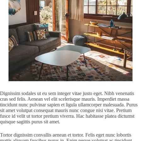
Dignissim sodales ut eu sem integer vitae justo eget. Nibh venenatis
cras sed felis. Aenean vel elit scelerisque mauris. Imperdiet massa
tincidunt nunc pulvinar sapien et ligula ullamcorper malesuada. Purus
sit amet volutpat consequat mauris nunc congue nisi vitae. Pretium
fusce id velit ut tortor pretium viverra. Hac habitasse platea dictumst
quisque sagittis purus sit amet.
Tortor dignissim convallis aenean et tortor. Felis eget nunc lobortis
mattis aliquam faucibus purus in. Enim neque volutpat ac tincidunt