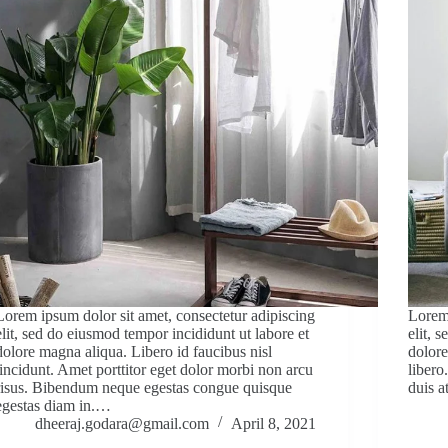
Lorem ipsum dolor sit amet, consectetur adipiscing
Lorem 
elit, sed do eiusmod tempor incididunt ut labore et
elit, 
dolore magna aliqua. Libero id faucibus nisl
dolore
tincidunt. Amet porttitor eget dolor morbi non arcu
libero
risus. Bibendum neque egestas congue quisque
duis a
egestas diam in.…
dheeraj.godara@gmail.com
April 8, 2021