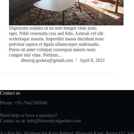
Dignissim sodales ut eu sem integer vitae justo
eget. Nibh venenatis cras sed felis. Aenean vel elit
scelerisque mauris. Imperdiet massa tincidunt nunc
pulvinar sapien et ligula ullamcorper malesuada.
Purus sit amet volutpat consequat mauris nunc
congue nisi vitae. Pretium…
dheeraj.godara@gmail.com
April 8, 2021
Contact us
Phone: +91-7042300940
Need help or have a question?
Contact us at:
info@
bioverticalgarden.com
A1-Flat No.20-Shree Sai Kunj Behind, Bhawani Kunj, Sector D2, Va