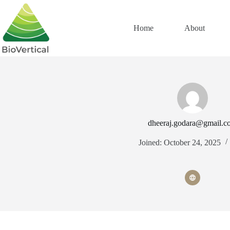
Skip
to
content
Home
About
dheeraj.godara@gmail.c
Joined: October 24, 2025