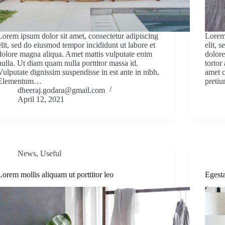
Lorem ipsum dolor sit amet, consectetur adipiscing
Lorem 
elit, sed do eiusmod tempor incididunt ut labore et
elit, 
dolore magna aliqua. Amet mattis vulputate enim
dolore
nulla. Ut diam quam nulla porttitor massa id.
tortor
Vulputate dignissim suspendisse in est ante in nibh.
amet c
Elementum…
preti
dheeraj.godara@gmail.com
April 12, 2021
News
,
Useful
Lorem mollis aliquam ut porttitor leo
Egesta