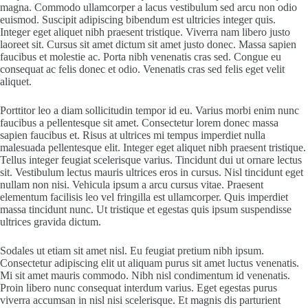
magna. Commodo ullamcorper a lacus vestibulum sed arcu non odio
euismod. Suscipit adipiscing bibendum est ultricies integer quis.
Integer eget aliquet nibh praesent tristique. Viverra nam libero justo
laoreet sit. Cursus sit amet dictum sit amet justo donec. Massa sapien
faucibus et molestie ac. Porta nibh venenatis cras sed. Congue eu
consequat ac felis donec et odio. Venenatis cras sed felis eget velit
aliquet.
Porttitor leo a diam sollicitudin tempor id eu. Varius morbi enim nunc
faucibus a pellentesque sit amet. Consectetur lorem donec massa
sapien faucibus et. Risus at ultrices mi tempus imperdiet nulla
malesuada pellentesque elit. Integer eget aliquet nibh praesent tristique.
Tellus integer feugiat scelerisque varius. Tincidunt dui ut ornare lectus
sit. Vestibulum lectus mauris ultrices eros in cursus. Nisl tincidunt eget
nullam non nisi. Vehicula ipsum a arcu cursus vitae. Praesent
elementum facilisis leo vel fringilla est ullamcorper. Quis imperdiet
massa tincidunt nunc. Ut tristique et egestas quis ipsum suspendisse
ultrices gravida dictum.
Sodales ut etiam sit amet nisl. Eu feugiat pretium nibh ipsum.
Consectetur adipiscing elit ut aliquam purus sit amet luctus venenatis.
Mi sit amet mauris commodo. Nibh nisl condimentum id venenatis.
Proin libero nunc consequat interdum varius. Eget egestas purus
viverra accumsan in nisl nisi scelerisque. Et magnis dis parturient